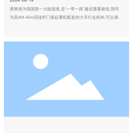
黄骅港为我国第一大能源港,是“一带一路”建设重要枢纽,我司
为其40t-45m四连杆门座起重机配套的大车行走机构,可以满足
集装箱、散货等各货种的作业需要。