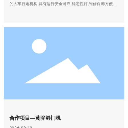
的大车行走机构,具有运行安全可靠,稳定性好,维修保养方便等
特点,间接的保障了码头大运量、高效率频繁的装卸船作业需
要,助力大铲湾建设世界一流港口。
合作项目—黄骅港门机
2024-08-19