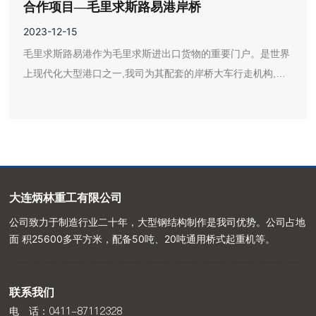
合作项目—毛里求斯路易港岸桥
2023-12-15
毛里求斯路易港作为毛里求斯进出口货物的重要门户。是世界
上现代化大型港口之一,我司为其配套的岸桥大车行走机构,进
一步提升了港口的中转处理能力,为“海上丝绸之路”贡献中国力
量。
大连炳林重工有限公司
公司致力于制造行业二十年，大型钢结构制作是我司优势。公司占地
面 积25600多平方米，配备50吨、20吨通用桥式起重机等。
联系我们
0411-87112328
电 话：